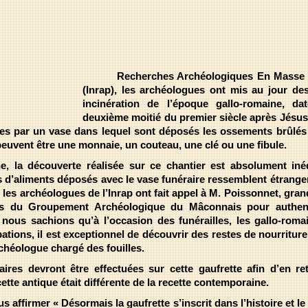
Recherches Archéologiques En Masse P
(Inrap), les archéologues ont mis au jour d
incinération de l’époque gallo-romaine, da
deuxième moitié du premier siècle après Jésus
ées par un vase dans lequel sont déposés les ossements brûlés
euvent être une monnaie, un couteau, une clé ou une fibule.
écouverte réalisée sur ce chantier est absolument inéd
es d’aliments déposés avec le vase funéraire ressemblent étrang
 les archéologues de l’Inrap ont fait appel à M. Poissonnet, gran
es du Groupement Archéologique du Mâconnais pour authenti
 nous sachions qu’à l’occasion des funérailles, les gallo-roma
ations, il est exceptionnel de découvrir des restes de nourriture
chéologue chargé des fouilles.
devront être effectuées sur cette gaufrette afin d’en ret
cette antique était différente de la recette contemporaine.
firmer « Désormais la gaufrette s’inscrit dans l’histoire et le