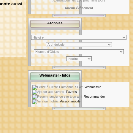
Agenda pour les 200 prochains jours
monte aussi
Aucun évènement
Archives
Webmaster - Infos
Webmestre
Favoris
Recommander
Version mobile