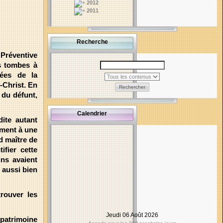
2012
2011
Recherche
réventive
es tombes à
tées de la
-Christ. En
Rechercher
 du défunt,
Calendrier
ite autant
ement à une
d maître de
fier cette
ins avaient
 aussi bien
rouver les
Jeudi 06 Août 2026
 patrimoine