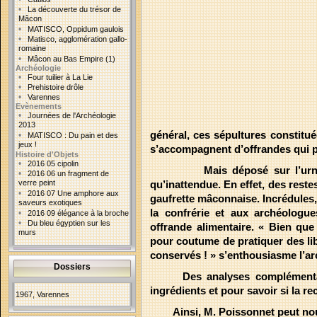
•
La découverte du trésor de
Mâcon
•
MATISCO, Oppidum gaulois
•
Matisco, agglomération gallo-
romaine
•
Mâcon au Bas Empire (1)
Archéologie
•
Four tuilier à La Lie
•
Prehistoire drôle
•
Varennes
Evènements
•
Journées de l'Archéologie
2013
général, ces sépultures constitu
•
MATISCO : Du pain et des
jeux !
s’accompagnent d’offrandes qui p
Histoire d'Objets
•
2016 05 cipolin
Mais déposé sur l’urne, la d
•
2016 06 un fragment de
verre peint
qu’inattendue. En effet, des rest
•
2016 07 Une amphore aux
gaufrette mâconnaise. Incrédules,
saveurs exotiques
la confrérie et aux archéologu
•
2016 09 élégance à la broche
•
Du bleu égyptien sur les
offrande alimentaire. « Bien que
murs
pour coutume de pratiquer des lib
conservés ! » s’enthousiasme l’ar
Dossiers
Des analyses complémentaires 
ingrédients et pour savoir si la re
1967, Varennes
Ainsi, M. Poissonnet peut nous af