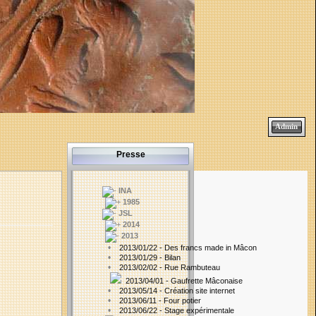
Admin
Presse
INA
1985
JSL
2014
2013
•
2013/01/22 - Des francs made in Mâcon
•
2013/01/29 - Bilan
•
2013/02/02 - Rue Rambuteau
2013/04/01 - Gaufrette Mâconaise
•
2013/05/14 - Création site internet
•
2013/06/11 - Four potier
•
2013/06/22 - Stage expérimentale