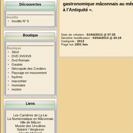
gastronomique mâconnais au même t
Découvertes
à l’Antiquité ».
Insolite
•
Insolite N° 6
Date de création :
01/04/2013 @ 07:35
Boutique
Dernière modification :
03/04/2013 @ 20:19
Catégorie :
2013
Page lue
1851 fois
Boutique
•
3dvd
•
DVD XVI/XVII
•
Dvd Romain
•
Gaulois
•
Nécropole des Cordiers
•
Paysage en mouvement
•
foyères
•
maconhier
•
monnaies
•
morlon
Liens
Les Carrières de La Lie
La Numismatique en Mâconnais
Ville de Mâcon
Musée des Ursulines
Solutré / Vergisson