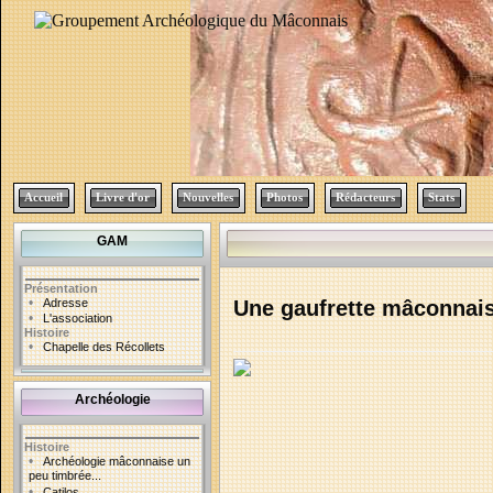
Accueil
Livre d'or
Nouvelles
Photos
Rédacteurs
Stats
GAM
Présentation
•
Adresse
Une gaufrette mâconnai
•
L'association
Histoire
le 01/
•
Chapelle des Récollets
Archéologie
Histoire
•
Archéologie mâconnaise un
peu timbrée...
•
Catilos