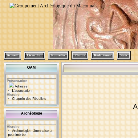
Accueil
Livre d'or
Nouvelles
Photos
Rédacteurs
Stats
GAM
Présentation
Adresse
•
L'association
Histoire
•
Chapelle des Récollets
A
Archéologie
Histoire
•
Archéologie mâconnaise un
peu timbrée...