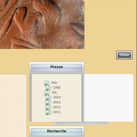
Admin
Presse
INA
1985
JSL
2014
2013
2012
2011
Recherche