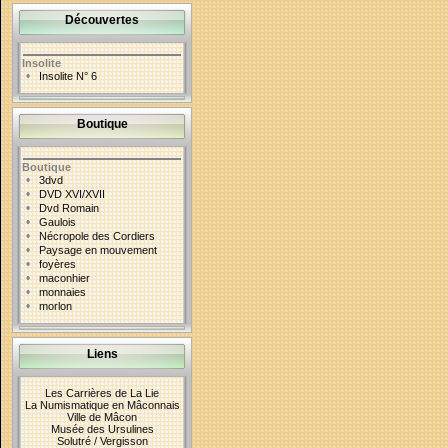
Découvertes
Insolite
•
Insolite N° 6
Boutique
Boutique
•
3dvd
•
DVD XVI/XVII
•
Dvd Romain
•
Gaulois
•
Nécropole des Cordiers
•
Paysage en mouvement
•
foyères
•
maconhier
•
monnaies
•
morlon
Liens
Les Carrières de La Lie
La Numismatique en Mâconnais
Ville de Mâcon
Musée des Ursulines
Solutré / Vergisson