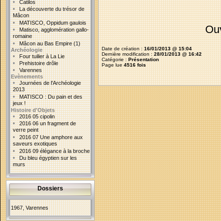
•
Catilos
•
La découverte du trésor de
Mâcon
•
MATISCO, Oppidum gaulois
Ouv
•
Matisco, agglomération gallo-
romaine
•
Mâcon au Bas Empire (1)
Date de création :
16/01/2013 @ 15:04
Archéologie
Dernière modification :
28/01/2013 @ 16:42
•
Four tuilier à La Lie
Catégorie :
Présentation
•
Prehistoire drôle
Page lue
4516 fois
•
Varennes
Evènements
•
Journées de l'Archéologie
2013
•
MATISCO : Du pain et des
jeux !
Histoire d'Objets
•
2016 05 cipolin
•
2016 06 un fragment de
verre peint
•
2016 07 Une amphore aux
saveurs exotiques
•
2016 09 élégance à la broche
•
Du bleu égyptien sur les
murs
Dossiers
1967, Varennes