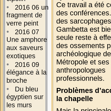
Ce travail a été 
•
2016 06 un
des conférences.
fragment de
des sarcophages 
verre peint
Gambetta est bie
•
2016 07
seule reste à effe
Une amphore
des ossements pa
aux saveurs
archéologique d
exotiques
Métropole et ses
•
2016 09
anthropologues
élégance à la
professionnels.
broche
•
Du bleu
Problèmes d’acc
égyptien sur
la chapelle
les murs
Mais la principal