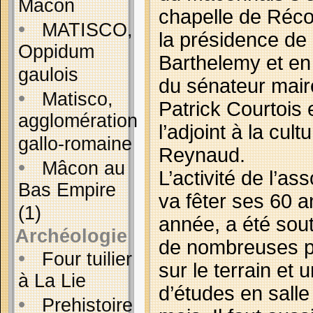
Mâcon
chapelle de Réco
•
MATISCO,
la présidence de
Oppidum
Barthelemy et e
gaulois
du sénateur mair
•
Matisco,
Patrick Courtois 
agglomération
l’adjoint à la cul
gallo-romaine
Reynaud.
•
Mâcon au
L’activité de l’ass
Bas Empire
va fêter ses 60 a
(1)
année, a été sou
Archéologie
de nombreuses p
•
Four tuilier
sur le terrain et u
à La Lie
d’études en salle
•
Prehistoire