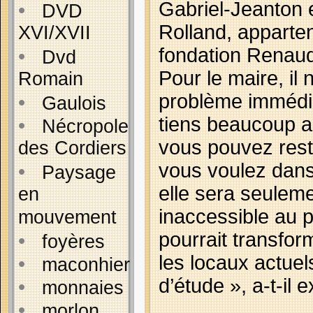
Gabriel-Jeanton 
•
DVD
Rolland, apparten
XVI/XVII
fondation Renau
•
Dvd
Pour le maire, il 
Romain
problème immédia
•
Gaulois
tiens beaucoup 
•
Nécropole
vous pouvez rest
des Cordiers
vous voulez dans
•
Paysage
elle sera seulem
en
inaccessible au p
mouvement
pourrait transfor
•
foyères
les locaux actuel
•
maconhier
d’étude », a-t-il e
•
monnaies
•
morlon