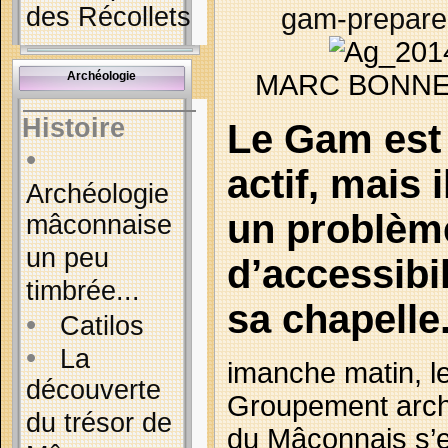
des Récollets
gam-prepare-
Archéologie
MARC BONNE
Histoire
Le Gam est 
•
actif, mais 
Archéologie
un problèm
mâconnaise
un peu
d’accessibil
timbrée...
sa chapelle
•
Catilos
•
La
imanche matin, l
découverte
Groupement arch
du trésor de
du Mâconnais s’es