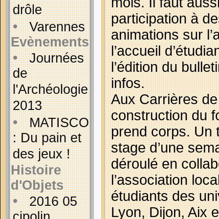
mois. Il faut auss
drôle
participation à d
•
Varennes
animations sur l’
Evènements
l’accueil d’étudia
•
Journées
l’édition du bulle
de
infos.
l'Archéologie
Aux Carrières de 
2013
construction du fo
•
MATISCO
prend corps. Un 
: Du pain et
stage d’une sema
des jeux !
déroulé en collab
Histoire
l’association loca
d'Objets
étudiants des uni
•
2016 05
Lyon, Dijon, Aix e
cipolin