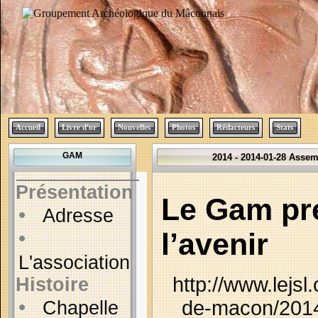
Accueil
Livre d'or
Nouvelles
Photos
Rédacteurs
Stats
GAM
2014 - 2014-01-28 Asse
Présentation
Le Gam pr
•
Adresse
•
l’avenir
L'association
http://www.lejsl
Histoire
•
de-macon/2014
Chapelle