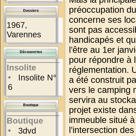
préoccupation d
Dossiers
concerne ses loc
1967,
sont pas accessi
Varennes
handicapés et qu
l’être au 1er janv
Découvertes
pour répondre à l
Insolite
réglementation. 
•
Insolite N°
a été construit par
6
vers le camping m
servira au stock
Boutique
projet existe dan
immeuble situé à
Boutique
l’intersection des
•
3dvd